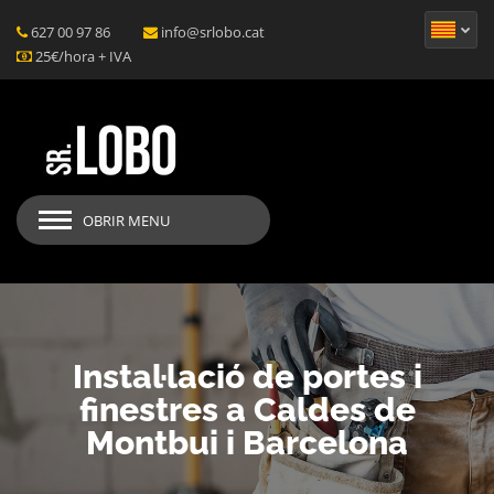
627 00 97 86
info@srlobo.cat
25€/hora + IVA
OBRIR MENU
Instal·lació de portes i
finestres a Caldes de
Montbui i Barcelona