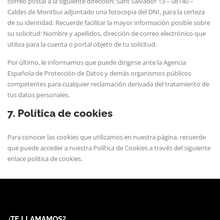
correo postal a la siguiente dirección: Sant Salvador 13 – 08140 –
Caldes de Montbui adjuntado una fotocopia del DNI, para la certeza
de su identidad. Recuerde facilitar la mayor información posible sobre
su solicitud: Nombre y apellidos, dirección de correo electrónico que
utiliza para la cuenta o portal objeto de tu solicitud.
Por último, le informamos que puede dirigirse ante la Agencia
Española de Protección de Datos y demás organismos públicos
competentes para cualquier reclamación derivada del tratamiento de
tus datos personales.
7. Política de cookies
Para conocer las cookies que utilizamos en nuestra página, recuerde
que puede acceder a nuestra Política de Cookies a través del siguiente
enlace
política de cookies
.
¿TE LLAMAMOS?