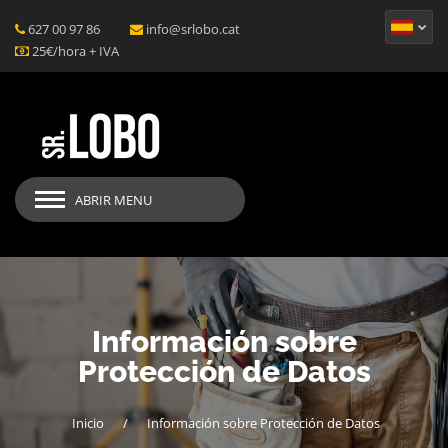
627 00 97 86
info@srlobo.cat
25€/hora + IVA
ABRIR MENU
Información sobre
Protección de Datos
Inicio
/
Información sobre Protección de Datos